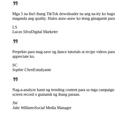
Mga 5 na iba't ibang TikTok downloader na ang na-try ko bago 
maganda ang quality. Halos araw-araw ko itong ginagamit para 
LS
Lucas Silva
Digital Marketer
Perpekto para mag-save ng dance tutorials at recipe videos pa
appreciate ko.
SC
Sophie Chen
Estudyante
Nag-a-analyze kami ng trending content para sa mga campaign 
screen record o gumamit ng ibang paraan.
JW
Jake Williams
Social Media Manager