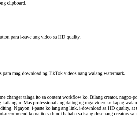
ong clipboard.
button para i-save ang video sa HD quality.
sers para mag-download ng TikTok videos nang walang watermark.
e changer talaga ito sa content workflow ko. Bilang creator, nagpo-p
 kailangan. Mas professional ang dating ng mga video ko kapag wala
ing. Ngayon, i-paste ko lang ang link, i-download sa HD quality, at ta
t ni-recommend ko na ito sa hindi bababa sa isang dosenang creators sa