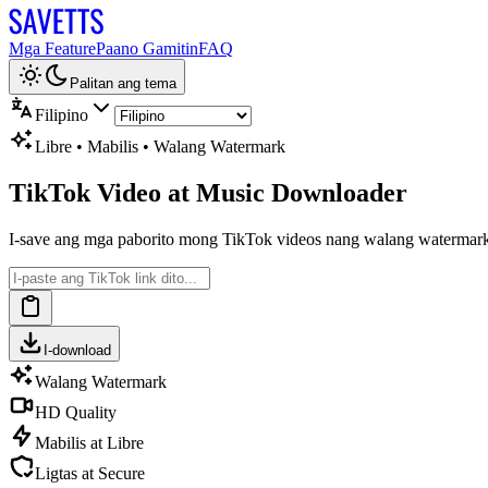
Mga Feature
Paano Gamitin
FAQ
Palitan ang tema
Filipino
Libre • Mabilis • Walang Watermark
TikTok Video at Music Downloader
I-save ang mga paborito mong TikTok videos nang walang watermark. M
I-download
Walang Watermark
HD Quality
Mabilis at Libre
Ligtas at Secure