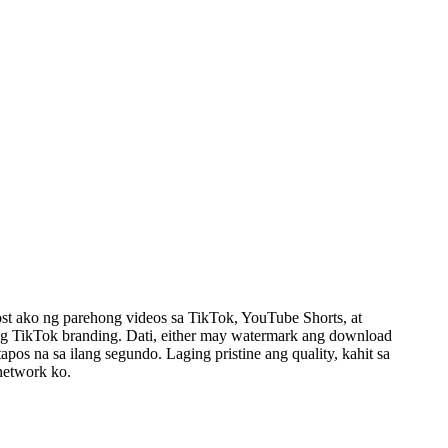
ost ako ng parehong videos sa TikTok, YouTube Shorts, at
ng TikTok branding. Dati, either may watermark ang download
pos na sa ilang segundo. Laging pristine ang quality, kahit sa
 network ko.