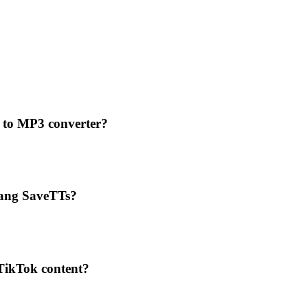
 to MP3 converter?
ang SaveTTs?
TikTok content?