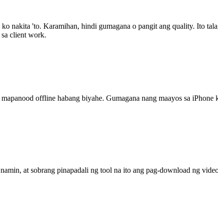
ko nakita 'to. Karamihan, hindi gumagana o pangit ang quality. Ito tal
sa client work.
ra mapanood offline habang biyahe. Gumagana nang maayos sa iPhone ko 
namin, at sobrang pinapadali ng tool na ito ang pag-download ng vid