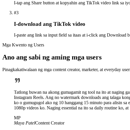
I-tap ang Share button at kopyahin ang TikTok video link sa iy
#3
I-download ang TikTok video
I-paste ang link sa input field sa itaas at i-click ang Download 
Mga Kwento ng Users
Ano ang sabi ng aming mga users
Pinagkakatiwalaan ng mga content creator, marketer, at everyday u
Tatlong buwan na akong gumagamit ng tool na ito at naging gam
Instagram Reels. Ang no watermark downloads ang talaga kong
ko o gumugugol ako ng 10 hanggang 15 minuto para alisin sa edit
1080p videos ko. Naging essential na ito sa daily routine ko, a
MP
Maya Patel
Content Creator