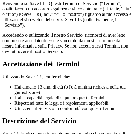
Benvenuto su
SaveTTs
. Questi Termini di Servizio ("Termini")
costituiscono un accordo legalmente vincolante tra te ("Utente," "tu"
o "tuo") e
SaveTTs
("noi," "ci" o "nostro") riguardo al tuo accesso e
utilizzo del sito web e dei servizi
SaveTTs
(collettivamente, il
"Servizio").
Accedendo o utilizzando il nostro Servizio, riconosci di aver letto,
compreso e accettato di essere vincolato da questi Termini e dalla
nostra Informativa sulla Privacy. Se non accetti questi Termini, non
devi utilizzare il nostro Servizio.
Accettazione dei Termini
Utilizzando
SaveTTs
, confermi che:
Hai almeno 13 anni di età (o l'età minima richiesta nella tua
giurisdizione)
Hai la capacità legale di stipulare questi Termini
Rispetterai tutte le leggi e i regolamenti applicabili
Utilizzerai il Servizio in conformità con questi Termini
Descrizione del Servizio
SaveTTs
fornisce uno strumento online gratuito che permette agli